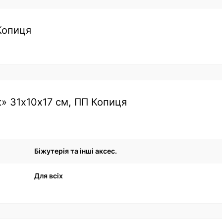
Копиця
» 31х10х17 см, ПП Копиця
Біжутерія та інші аксес.
Для всіх