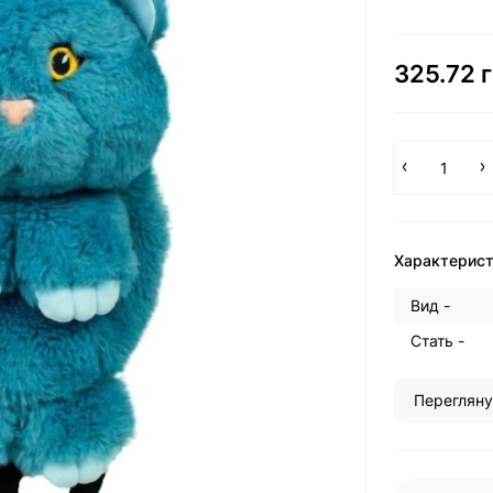
325.72 г
Характерис
Вид -
Стать -
Перегляну