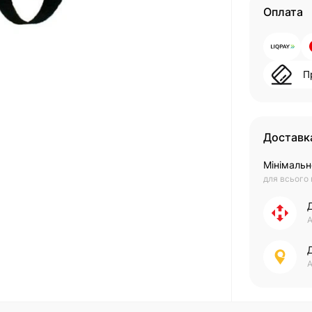
Оплата
П
Доставк
Мінімальн
для всього
А
А