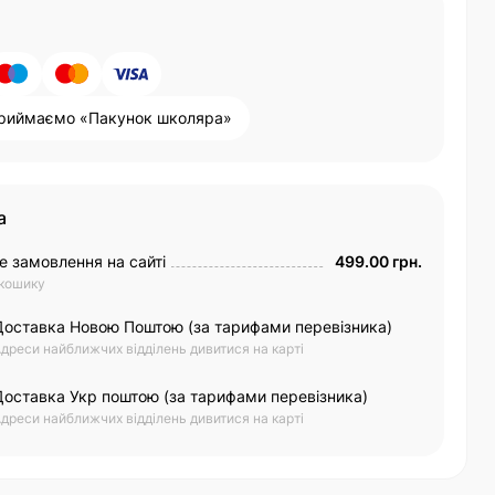
риймаємо «Пакунок школяра»
а
е замовлення на сайті
499.00 грн.
 кошику
Доставка Новою Поштою (за тарифами перевізника)
дреси найближчих відділень дивитися на карті
Доставка Укр поштою (за тарифами перевізника)
дреси найближчих відділень дивитися на карті