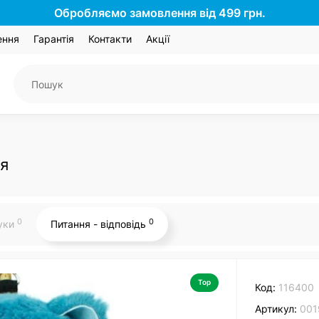
Обробляємо замовлення від 499 грн.
ення
Гарантія
Контакти
Акції
ця
0
0
гуки
Питання - відповідь
Top
Код:
116400
Артикул:
001