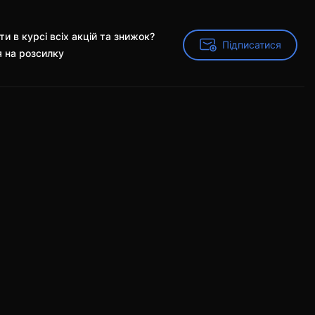
и в курсі всіх акцій та знижок?
Підписатися
Підписатися
я на розсилку