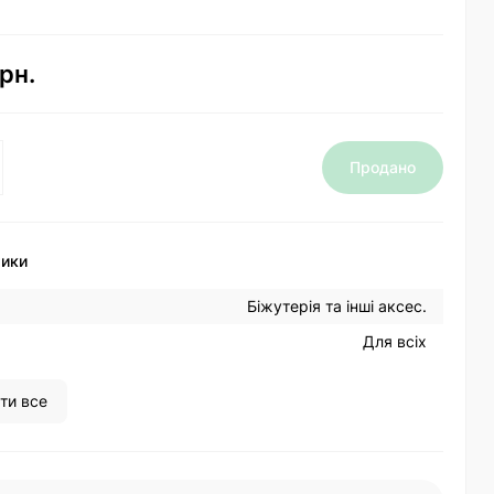
рн.
Продано
тики
Біжутерія та інші аксес.
Для всіх
ти все