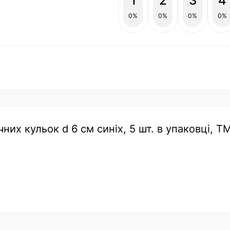
1
2
3
4
0%
0%
0%
0%
чних кульок d 6 cм синіх, 5 шт. в упаковці, Т