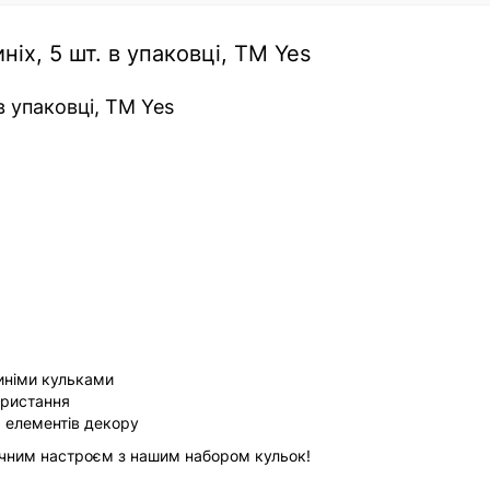
ніх, 5 шт. в упаковці, ТМ Yes
в упаковці, ТМ Yes
иніми кульками
ористання
х елементів декору
ічним настроєм з нашим набором кульок!