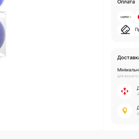
Оплата
П
Доставк
Мінімальн
для всього
А
А