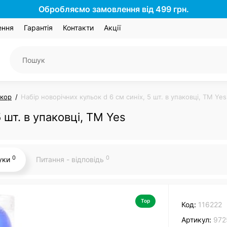
Обробляємо замовлення від 499 грн.
ення
Гарантія
Контакти
Акції
екор
Набір новорічних кульок d 6 cм синіх, 5 шт. в упаковці, ТМ Yes
 шт. в упаковці, ТМ Yes
0
0
гуки
Питання - відповідь
Top
Код:
116222
Артикул:
972