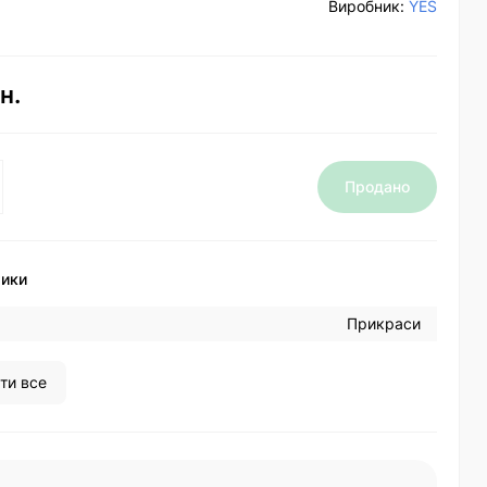
Виробник:
YES
н.
Продано
тики
Прикраси
ти все