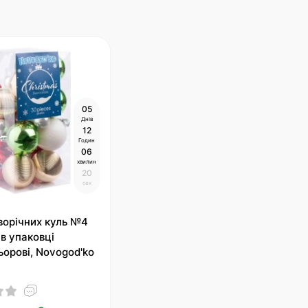
0
5
Днів
1
2
Годин
0
6
хвилин
1
9
сек
ворічних куль №4
 в упаковці
ьорові, Novogod'ko