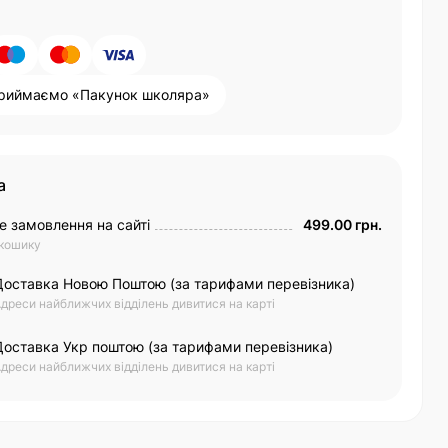
риймаємо «Пакунок школяра»
а
е замовлення на сайті
499.00 грн.
 кошику
Доставка Новою Поштою (за тарифами перевізника)
дреси найближчих відділень дивитися на карті
Доставка Укр поштою (за тарифами перевізника)
дреси найближчих відділень дивитися на карті