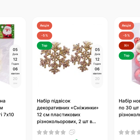
Акція
Акція
-5 %
-5 %
Top
Хіт
0
5
0
5
Днів
Днів
Top
1
2
1
2
Годин
Годин
0
6
0
6
хвилин
хвилин
1
9
1
9
сек
сек
вна
Набір підвісок
Набір но
им
декоративних «Сніжинки»
по 30 шт
і 7х10
12 см пластикових
різнокол
різнокольорових, 2 шт в
упаковці, Novogod'ko