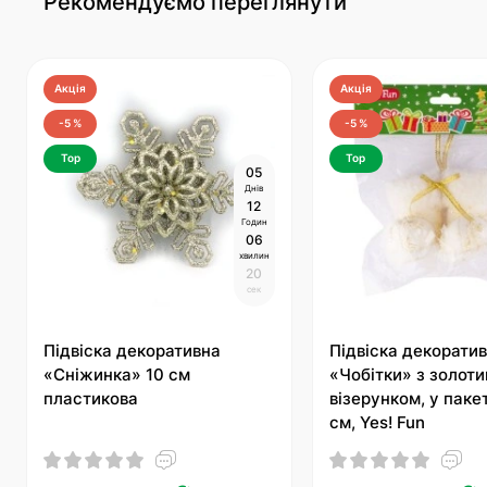
Рекомендуємо переглянути
Акція
Акція
-5 %
-5 %
Top
Top
0
5
Днів
1
2
Годин
0
6
хвилин
1
9
сек
Підвіска декоративна
Підвіска декорати
«Сніжинка» 10 см
«Чобітки» з золот
пластикова
візерунком, у пакет
см, Yes! Fun