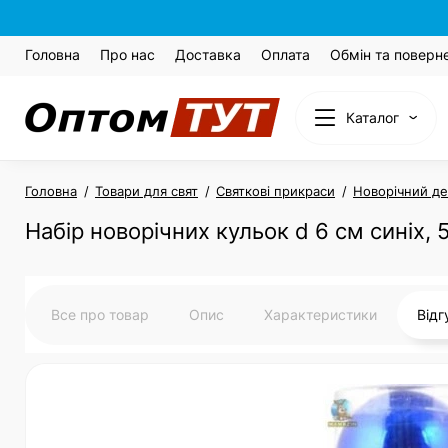
Головна
Про нас
Доставка
Оплата
Обмін та поверн
Каталог
Головна
Товари для свят
Святкові прикраси
Новорічний д
Набір новорічних кульок d 6 cм синіх, 5
Все про товар
Опис
Характеристики
Від