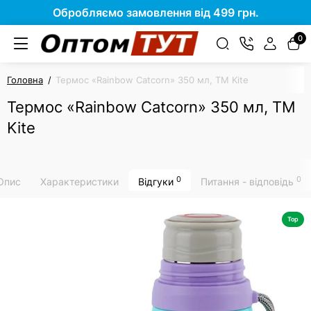
Обробляємо замовлення від 499 грн.
0
Головна
Термос «Rainbow Catcorn» 350 мл, TM Kite
Термос «Rainbow Catcorn» 350 мл, TM
Kite
0
0
Опис
Характеристики
Відгуки
Питання - відповідь
Top