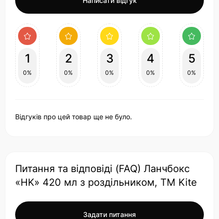
Написати відгук
1
2
3
4
5
0%
0%
0%
0%
0%
Відгуків про цей товар ще не було.
Питання та відповіді (FAQ) Ланчбокс
«HK» 420 мл з роздільником, TM Kite
Задати питання