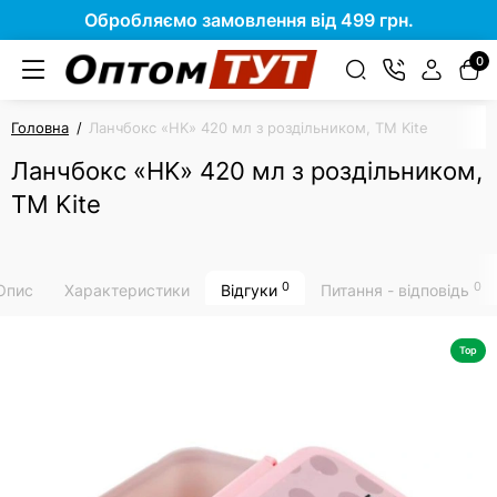
Обробляємо замовлення від 499 грн.
0
Головна
Ланчбокс «HK» 420 мл з роздільником, TM Kite
Ланчбокс «HK» 420 мл з роздільником,
TM Kite
0
0
Опис
Характеристики
Відгуки
Питання - відповідь
Top