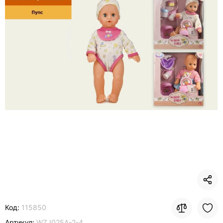
Код:
115850
Артикул:
WZJ025A-2-4