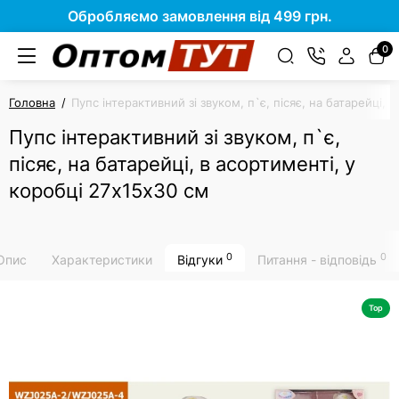
Обробляємо замовлення від 499 грн.
0
Головна
Пупс інтерактивний зі звуком, п`є, пісяє, на батарейці, 
Пупс інтерактивний зі звуком, п`є,
пісяє, на батарейці, в асортименті, у
коробці 27х15х30 см
0
0
Опис
Характеристики
Відгуки
Питання - відповідь
Top