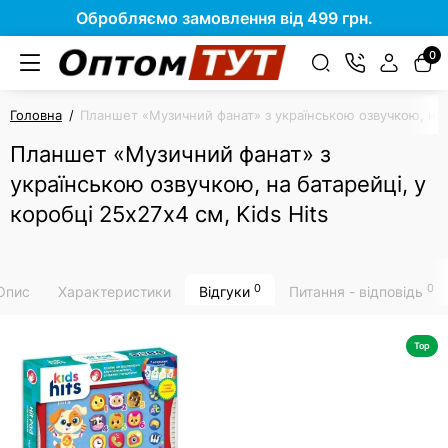
Обробляємо замовлення від 499 грн.
0
Головна
Планшет «Музичний фанат» з українською озвучкою, на ба
Планшет «Музичний фанат» з
українською озвучкою, на батарейці, у
коробці 25х27х4 см, Kids Hits
0
0
Опис
Характеристики
Відгуки
Питання - відповідь
Top