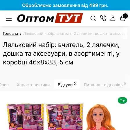
Обробляємо замовлення від 499 грн.
0
Головна
Ляльковий набір: вчитель, 2 лялечки, дошка та аксесуар
Ляльковий набір: вчитель, 2 лялечки,
дошка та аксесуари, в асортименті, у
коробці 46х8х33, 5 см
0
0
Опис
Характеристики
Відгуки
Питання - відповідь
Top