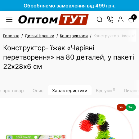
Обробляємо замовлення від 499 грн.
0
Головна
Дитячі іграшки
Конструктори
Конструктор- їжак «Ча
Конструктор- їжак «Чарівні
перетворення» на 80 деталей, у пакеті
22х28х6 см
0
е про товар
Опис
Характеристики
Відгуки
Питанн
Хіт
Top