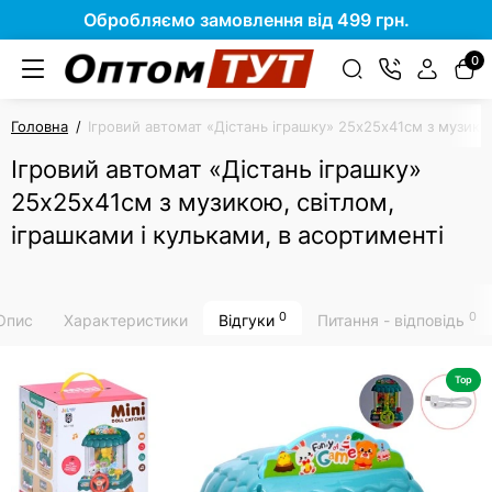
Обробляємо замовлення від 499 грн.
0
Головна
Ігровий автомат «Дістань іграшку» 25х25х41см з музикою
Ігровий автомат «Дістань іграшку»
25х25х41см з музикою, світлом,
іграшками і кульками, в асортименті
0
0
Опис
Характеристики
Відгуки
Питання - відповідь
Top