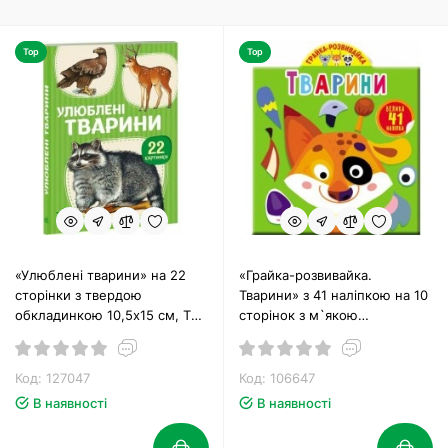
Top
Top
«Улюблені тварини» на 22
«Грайка-розвивайка.
сторінки з твердою
Тварини» з 41 наліпкою на 10
обкладинкою 10,5х15 см, ТМ
сторінок з м`якою
Ранок
обкладинкою 20,5х24 см, ТМ
Кристал Бук
Код: 127047
Код: 106647
В наявності
В наявності