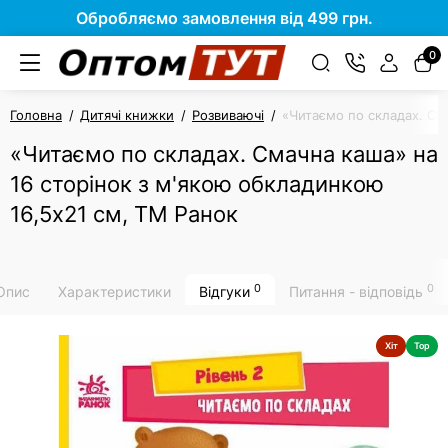
Обробляємо замовлення від 499 грн.
0
Головна
Дитячі книжки
Розвиваючі
«Читаємо по складах. См
«Читаємо по складах. Смачна каша» на
16 сторінок з м'якою обкладинкою
16,5х21 см, ТМ Ранок
0
0
Опис
Характеристики
Відгуки
Питання - відповідь
Хіт
Top