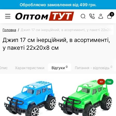
Обробляємо замовлення від 499 грн.
0
Головна
Джип 17 см інерційний, в асортименті, у пакеті 22х20х8
Джип 17 см інерційний, в асортименті,
у пакеті 22х20х8 см
0
0
Опис
Характеристики
Відгуки
Питання - відповідь
Хіт
Top