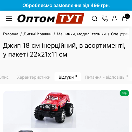
Обробляємо замовлення від 499 грн.
0
Головна
Дитячі іграшки
Машинки, моделі техніки
Спецтранс
Джип 18 см інерційний, в асортименті,
у пакеті 22х21х11 см
0
0
Опис
Характеристики
Відгуки
Питання - відповідь
Top