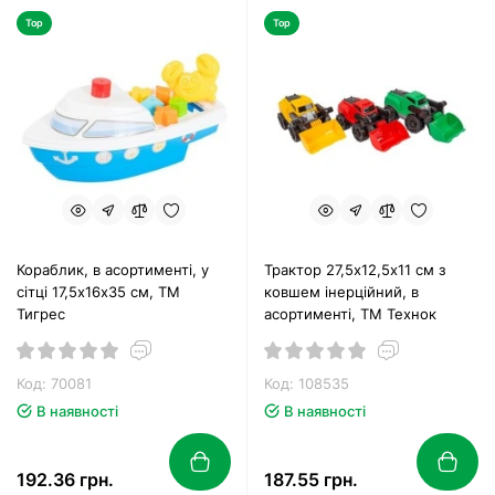
Top
Top
Кораблик, в асортименті, у
Трактор 27,5х12,5х11 см з
сітці 17,5х16х35 см, TM
ковшем інерційний, в
Тигрес
асортименті, ТМ Технок
Код: 70081
Код: 108535
В наявності
В наявності
192.36 грн.
187.55 грн.