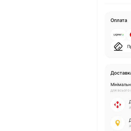
Оплата
П
Доставк
Мінімальн
для всього
А
А