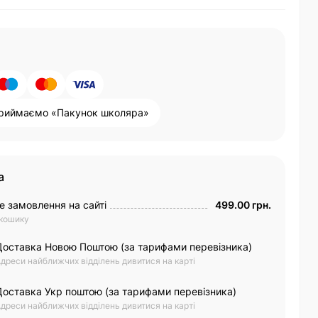
риймаємо «Пакунок школяра»
а
е замовлення на сайті
499.00 грн.
 кошику
Доставка Новою Поштою (за тарифами перевізника)
дреси найближчих відділень дивитися на карті
Доставка Укр поштою (за тарифами перевізника)
дреси найближчих відділень дивитися на карті