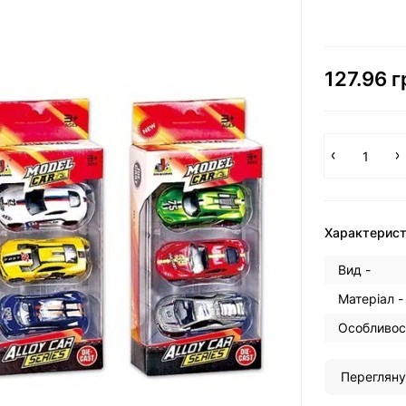
127.96 г
Характерис
Вид -
Матеріал -
Особливост
Перегляну