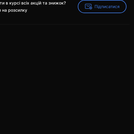
и в курсі всіх акцій та знижок?
Підписатися
Підписатися
я на розсилку