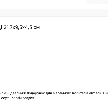
 21,7х9,5х4,5 см
 см - ідеальний подарунок для маленьких любителів автівок. Виг
несуть безліч радості.