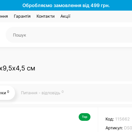
Обробляємо замовлення від 499 грн.
ення
Гарантія
Контакти
Акції
х9,5х4,5 см
0
0
гуки
Питання - відповідь
Top
Код:
115662
Артикул:
DS