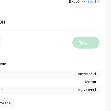
Виробник:
Без ТМ
рн.
Продано
тики
Автомобілі
Метал
і -
Індуктивні
ти все