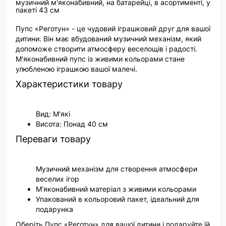
музичний м'яконабивний, на батарейці, в асортименті, у
пакеті 43 см
Пупс «Реготун» - це чудовий іграшковий друг для вашої
дитини. Він має вбудований музичний механізм, який
допоможе створити атмосферу веселощів і радості.
М'яконабивний пупс із живими кольорами стане
улюбленою іграшкою вашої малечі.
Характеристики товару
Вид: М'які
Висота: Понад 40 см
Переваги товару
Музичний механізм для створення атмосфери
веселих ігор
М'яконабивний матеріал з живими кольорами
Упакований в кольоровий пакет, ідеальний для
подарунка
Оберіть Пупс «Реготун» для вашої дитини і подаруйте їй