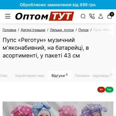
Обробляємо замовлення від 499 грн.
0
Головна
Дитячі іграшки
Ляльки, пупси
Пупси
Пупс «Реготун
Пупс «Реготун» музичний
м'яконабивний, на батарейці, в
асортименті, у пакеті 43 см
0
0
Опис
Характеристики
Відгуки
Питання - відповідь
Хіт
Top