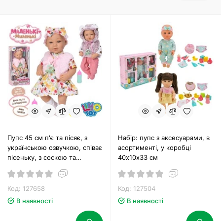
Пупс 45 см п'є та пісяє, з
Набір: пупс з аксесуарами, в
українською озвучкою, співає
асортименті, у коробці
пісеньку, з соскою та
40х10х33 см
пляшечкою, на батарейці, в
асортименті, у коробці
23х48х14 см.
Код: 127658
Код: 127504
В наявності
В наявності