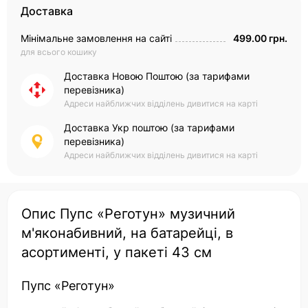
Доставка
Мінімальне замовлення на сайті
499.00 грн.
для всього кошику
Доставка Новою Поштою (за тарифами
перевізника)
Адреси найближчих відділень дивитися на карті
Доставка Укр поштою (за тарифами
перевізника)
Адреси найближчих відділень дивитися на карті
Опис Пупс «Реготун» музичний
м'яконабивний, на батарейці, в
асортименті, у пакеті 43 см
Пупс «Реготун»