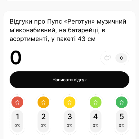
Відгуки про Пупс «Реготун» музичний
м'яконабивний, на батарейці, в
асортименті, у пакеті 43 см
0
0
Написати відгук
1
2
3
4
5
0%
0%
0%
0%
0%