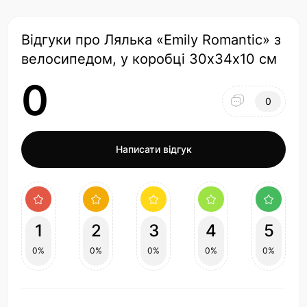
Відгуки про Лялька «Emily Romantic» з
велосипедом, у коробці 30х34х10 см
0
0
Написати відгук
1
2
3
4
5
0%
0%
0%
0%
0%