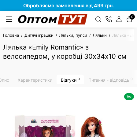
Обробляємо замовлення від 499 грн.
0
Головна
Дитячі іграшки
Ляльки, пупси
Ляльки
Лялька «Emi
Лялька «Emily Romantic» з
велосипедом, у коробці 30х34х10 см
0
0
Опис
Характеристики
Відгуки
Питання - відповідь
Top